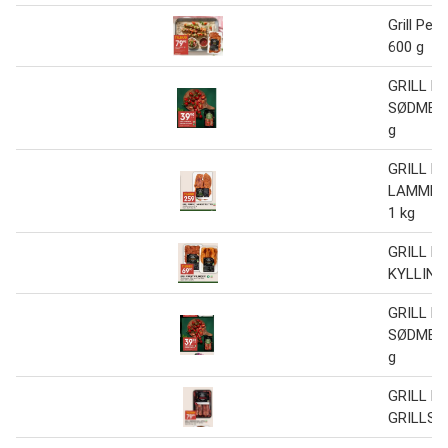
Grill Perf
600 g
GRILL P
SØDMET
g
GRILL P
LAMMEK
1 kg
GRILL P
KYLLING
GRILL P
SØDMET
g
GRILL P
GRILLSP