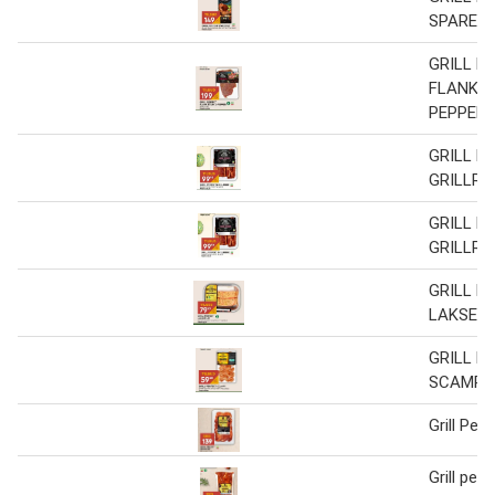
SPARERI
GRILL P
FLANK S
PEPPER
GRILL P
GRILLRI
GRILL P
GRILLRI
GRILL P
LAKSEFI
GRILL P
SCAMPI
Grill Perf
Grill perf