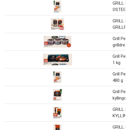
GRILL P
OSTEGRI
GRILL P
GRILLFIL
Grill Perf
grilldres
Grill Per
1 kg
Grill Perf
480 g
Grill Perf
kyllingsp
GRILL P
KYLLING
GRILL P