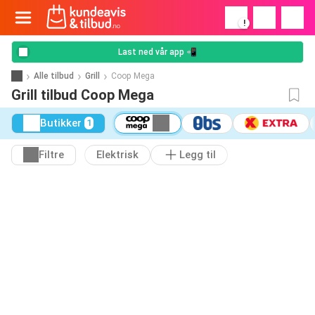
!
Last ned vår app 📲
Alle tilbud
Grill
Coop Mega
Grill tilbud Coop Mega
Butikker
1
Filtre
Elektrisk
Legg til