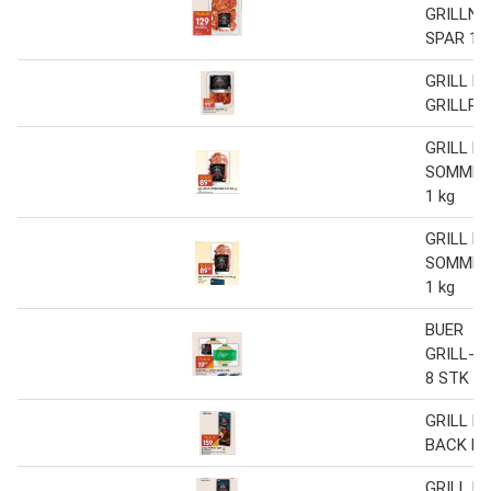
GRILLNA
SPAR 14
GRILL P
GRILLRIB
GRILL P
SOMMER
1 kg
GRILL P
SOMMER
1 kg
BUER
GRILL-/
8 STK
GRILL P
BACK RI
GRILL P