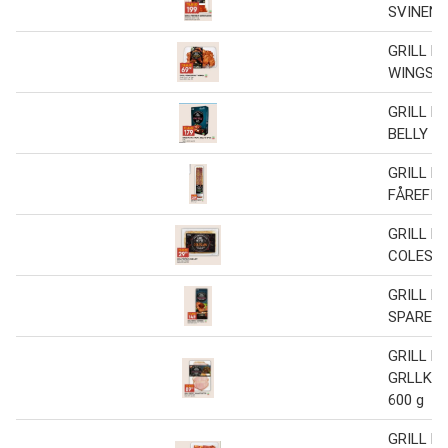
SVINENA
GRILL P
WINGS 7
GRILL P
BELLY 5-
GRILL P
FÅREFILE
GRILL P
COLESLA
GRILL P
SPARERI
GRILL P
GRLLKO
600 g
GRILL P