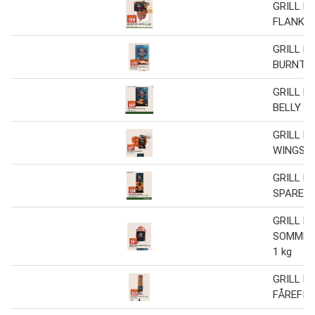
GRILL P
FLANK S
GRILL P
BURNT E
GRILL P
BELLY 1 
GRILL P
WINGS 7
GRILL P
SPARERI
GRILL P
SOMMER
1 kg
GRILL P
FÅREFILE