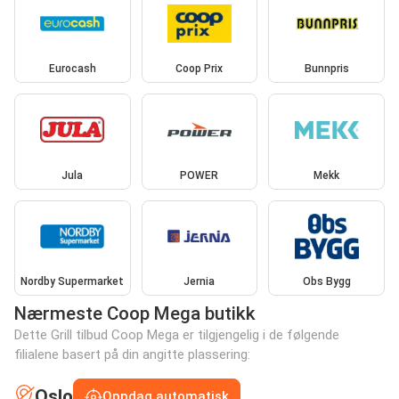
Eurocash
Coop Prix
Bunnpris
Jula
POWER
Mekk
Nordby Supermarket
Jernia
Obs Bygg
Nærmeste Coop Mega butikk
Dette Grill tilbud Coop Mega er tilgjengelig i de følgende
filialene basert på din angitte plassering:
Oslo
Oppdag automatisk