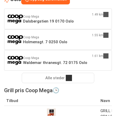
1.49 km
Coop Mega
Dalsbergstien 19 0170 Oslo
1.55 km
Coop Mega
Holmensgt. 7 0250 Oslo
1.61 km
Coop Mega
Waldemar thranesgt. 72 0175 Oslo
Alle steder
Grill pris Coop Mega🕒
Tilbud
Navn
GRILL P