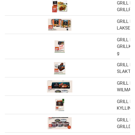
GRILL P
GRILLRIB
GRILL P
LAKSEFI
GRILL P
GRILLKO
g
GRILL P
SLAKTER
GRILL P
WILMAST
GRILL P
KYLLING
GRILL P
GRILLDR