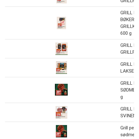
GRILLRIB
GRILL P
BØKERØ
GRILLK
600 g
GRILL P
GRILLFIL
GRILL P
LAKSEFI
GRILL P
SØDMET
g
GRILL P
SVINENA
Grill perf
sødmeto