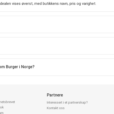
e dealen vises øverst, med butikkens navn, pris og varighet.
 om Burger i Norge?
Partnere
yhetsbrevet
Interessert i et partnerskap?
ook
Kontakt oss
ram