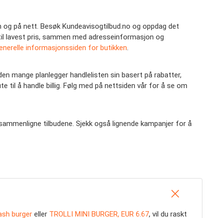
ren og på nett. Besøk Kundeavisogtilbud.no og oppdag det
er til lavest pris, sammen med adresseinformasjon og
enerelle informasjonssiden for butikken
.
iden mange planlegger handlelisten sin basert på rabatter,
e til å handle billig. Følg med på nettsiden vår for å se om
å sammenligne tilbudene. Sjekk også lignende kampanjer for å
sh burger
eller
TROLLI MINI BURGER, EUR 6.67
, vil du raskt