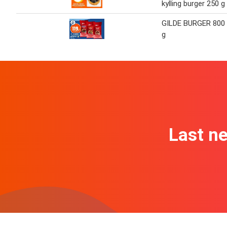
kylling burger 250 g
GILDE BURGER 800
g
Last n