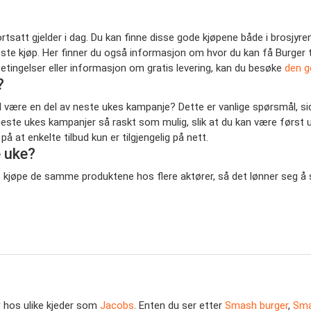
ortsatt gjelder i dag. Du kan finne disse gode kjøpene både i brosjy
tt neste kjøp. Her finner du også informasjon om hvor du kan få Burg
betingelser eller informasjon om gratis levering, kan du besøke
den g
?
vil være en del av neste ukes kampanje? Dette er vanlige spørsmål, s
 neste ukes kampanjer så raskt som mulig, slik at du kan være først ut
t enkelte tilbud kun er tilgjengelig på nett.
e uke?
fte kjøpe de samme produktene hos flere aktører, så det lønner seg 
r
hos ulike kjeder som
Jacobs
. Enten du ser etter
Smash burger
,
Sma