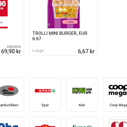
TROLLI MINI BURGER, EUR
6.67
105,00 kr
69,90 kr
6,67 kr
6 dager
ærbutikken
Spar
Kiwi
Coop Meg