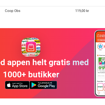
Coop Obs
119,00 kr
ed appen helt gratis med
1000+ butikker