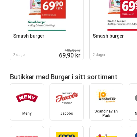
Smash burger
Smash burger
105,00 kr
69,90 kr
2 dager
2 dager
Butikker med Burger i sitt sortiment
Scandinavian
Meny
Jacobs
N
Park