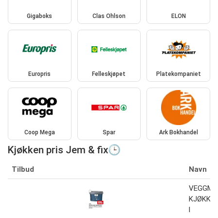
Gigaboks
Clas Ohlson
ELON
Europris
Felleskjøpet
Platekompaniet
Coop Mega
Spar
Ark Bokhandel
Kjøkken pris Jem & fix🕒
Tilbud
Navn
VEGGMA
KJØKKEN
l