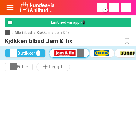
!
Last ned vår app 📲
Alle tilbud
Kjøkken
Jem & fix
Kjøkken tilbud Jem & fix
Butikker
1
Filtre
Legg til