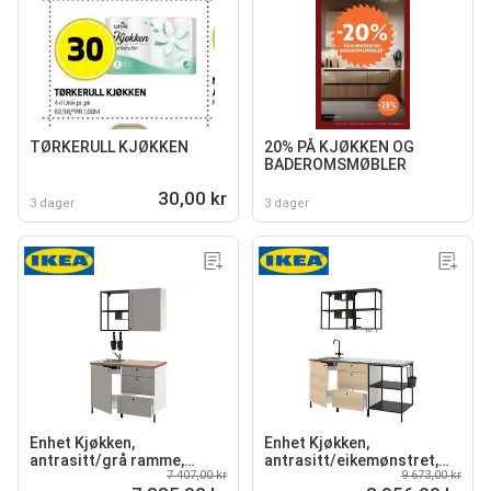
TØRKERULL KJØKKEN
20% PÅ KJØKKEN OG
BADEROMSMØBLER
30,00 kr
3 dager
3 dager
Enhet Kjøkken,
Enhet Kjøkken,
antrasitt/grå ramme,
antrasitt/eikemønstret,
7 407,00 kr
9 673,00 kr
123x63.5x222 cm
183x63.5x222 cm