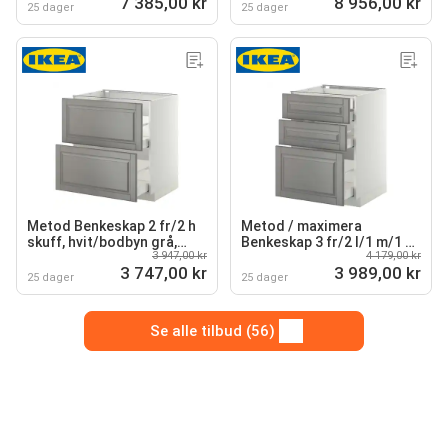
7 385,00 kr
8 956,00 kr
25 dager
25 dager
Metod Benkeskap 2 fr/2 h
Metod / maximera
skuff, hvit/bodbyn grå,
Benkeskap 3 fr/2 l/1 m/1 h
3 947,00 kr
4 179,00 kr
80x60 cm
skuff, hvit/bodbyn grå,
3 747,00 kr
3 989,00 kr
60x60 cm
25 dager
25 dager
Se alle tilbud (56)