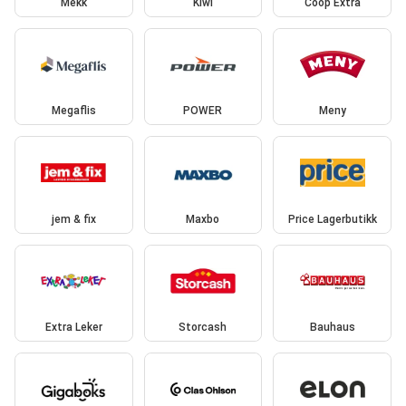
Mekk
Kiwi
Coop Extra
Megaflis
POWER
Meny
jem & fix
Maxbo
Price Lagerbutikk
Extra Leker
Storcash
Bauhaus